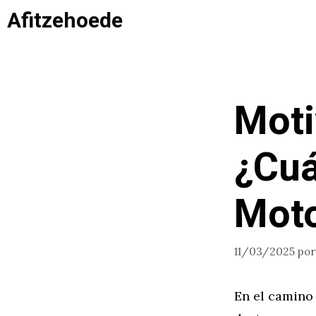
Saltar
Afitzehoede
al
contenido
Moti
¿Cuá
Moto
11/03/2025
po
En el camino 