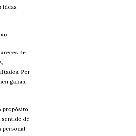
s ideas
ivo
careces de
s,
ltados. Por
nen ganas,
n propósito
o sentido de
n personal.