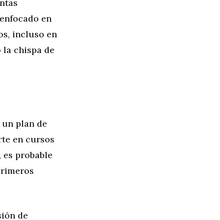
entas
 enfocado en
s, incluso en
 la chispa de
 un plan de
irte en cursos
, es probable
primeros
sión de