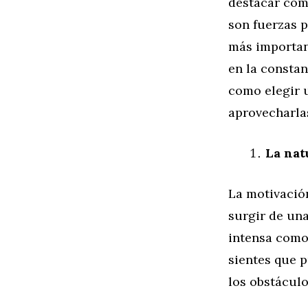
destacar com
son fuerzas 
más importan
en la constan
como elegir 
aprovecharlas
La nat
La motivació
surgir de un
intensa como
sientes que p
los obstácul