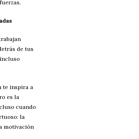
fuerzas.
iadas
trabajan
detrás de tus
 incluso
 te inspira a
ro es la
incluso cuando
rtuoso: la
la motivación