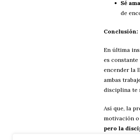
Sé ama
de enc
Conclusión: 
En última ins
es constante 
encender la l
ambas trabaje
disciplina t
Así que, la p
motivación o 
pero la disci
camino al éx