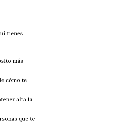
uí tienes
ósito más
de cómo te
ener alta la
rsonas que te