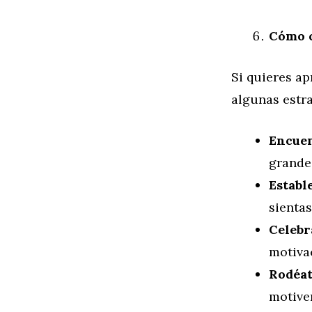
Cómo c
Si quieres ap
algunas estra
Encuen
grande
Establ
sientas
Celebr
motiva
Rodéat
motiven