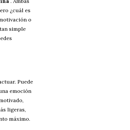
lina
. Ambas
ero ¿cuál es
 motivación o
 tan simple
uedes
actuar. Puede
 una emoción
 motivado,
ás ligeras,
unto máximo.