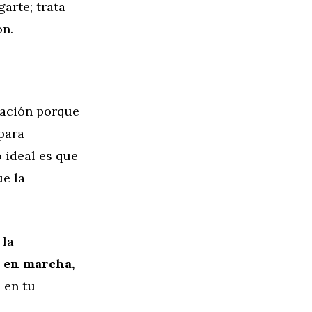
garte; trata
ón.
vación porque
 para
 ideal es que
ue la
 la
e en marcha,
 en tu