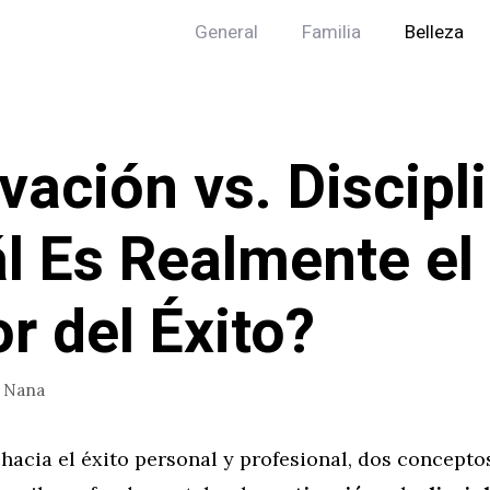
General
Familia
Belleza
vación vs. Discipli
l Es Realmente el
r del Éxito?
r
Nana
hacia el éxito personal y profesional, dos concepto