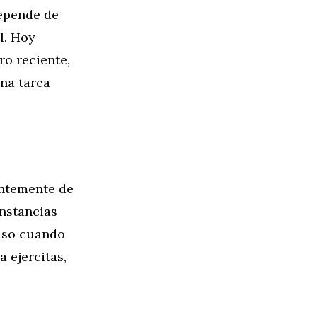
epende de
l. Hoy
ro reciente,
na tarea
entemente de
nstancias
luso cuando
 ejercitas,