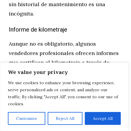
sin historial de mantenimiento es una
incógnita.
Informe de kilometraje
Aunque no es obligatorio, algunos
vendedores profesionales ofrecen informes
que certifican el kilometraje a través de
registros de ITV y mantenimientos previos.
We value your privacy
Es una garantía adicional contra el fraude
We use cookies to enhance your browsing experience,
del cuentakilómetros, una práctica ilegal
serve personalized ads or content, and analyze our
traffic. By clicking "Accept All", you consent to our use of
pero aún existente.
cookies.
Garantías y
Customize
Reject All
Accept All