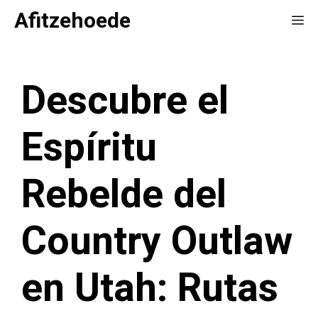
Saltar
Afitzehoede
Me
al
contenido
Descubre el
Espíritu
Rebelde del
Country Outlaw
en Utah: Rutas