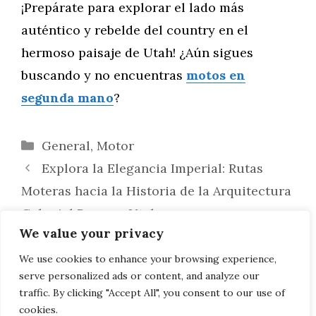
¡Prepárate para explorar el lado más
auténtico y rebelde del country en el
hermoso paisaje de Utah! ¿Aún sigues
buscando y no encuentras
motos en
segunda mano
?
Categorías
General
,
Motor
Explora la Elegancia Imperial: Rutas
Moteras hacia la Historia de la Arquitectura
Colonial Rusa en Utah
We value your privacy
Explorando la Emoción del Invierno en
Utah: Rutas Moteras hacia Parques de
We use cookies to enhance your browsing experience,
serve personalized ads or content, and analyze our
Aventuras Invernales
traffic. By clicking "Accept All", you consent to our use of
cookies.