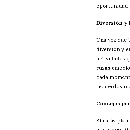
oportunidad p
Diversión y
Una vez que l
diversión y 
actividades q
rusas emocion
cada momento
recuerdos ino
Consejos par
Si estás plan
moto, aquí ti