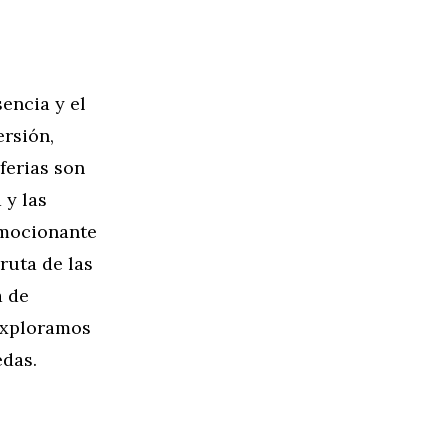
encia y el
ersión,
ferias son
 y las
 emocionante
 ruta de las
a de
exploramos
edas.