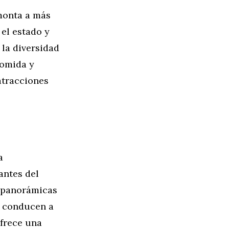
emonta a más
 el estado y
 la diversidad
comida y
atracciones
a
antes del
s panorámicas
e conducen a
ofrece una