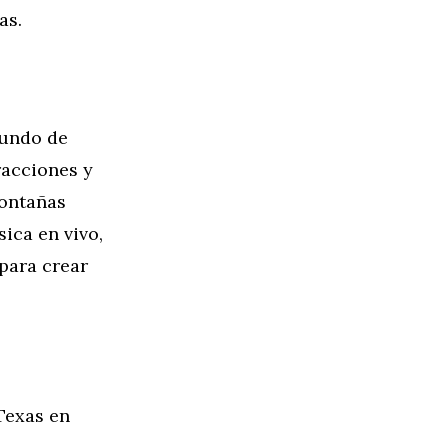
as.
mundo de
racciones y
montañas
ica en vivo,
para crear
 Texas en