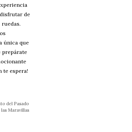
experiencia
disfrutar de
s ruedas.
los
a única que
e prepárate
mocionante
n te espera!
nto del Pasado
las Maravillas