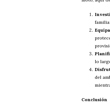
Invest
familia
Equípa
protec
provisi
Planifi
lo larg
Disfru
del amb
mientr
Conclusión