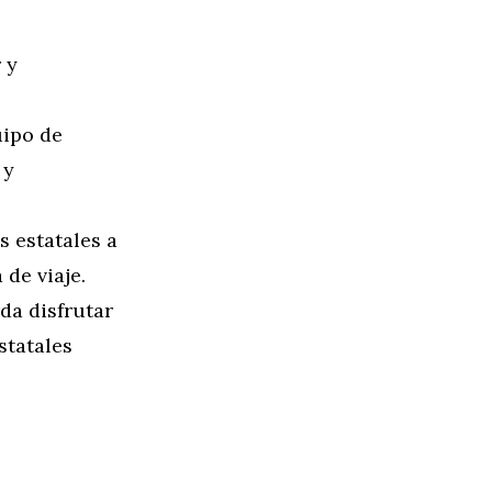
 y
uipo de
 y
s estatales a
de viaje.
da disfrutar
statales