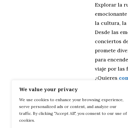
Explorar la r
emocionante 
la cultura, l
Desde las emo
conciertos d
promete diver
para encende
viaje por las
¿Quieres
co
We value your privacy
Categorías
General
,
Mo
We use cookies to enhance your browsing experience,
Rutas Motera
serve personalized ads or content, and analyze our
De las Cueva
Naturales de Te
traffic. By clicking "Accept All", you consent to our use of
cookies.