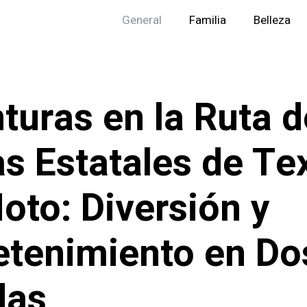
General
Familia
Belleza
turas en la Ruta d
as Estatales de Te
oto: Diversión y
etenimiento en Do
das